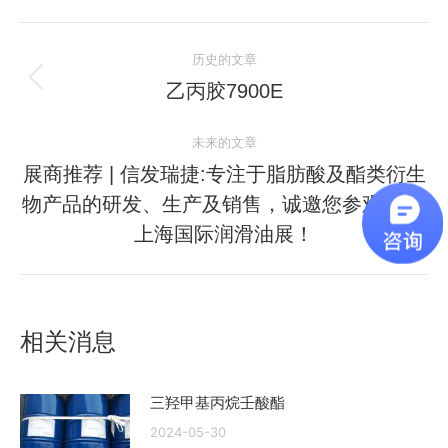
文
历史的文章
章
乙丙胶7900E
历
史
导
未来的文章
的
航
文
展商推荐 | 信发瑞捷:专注于脂肪酸及酯类衍生
章：
物产品的研发、生产及销售，诚邀您参观2024
未
来
上海国际润滑油展！
的
文
章：
相关消息
三羟甲基丙烷壬酸酯
2024-05-30