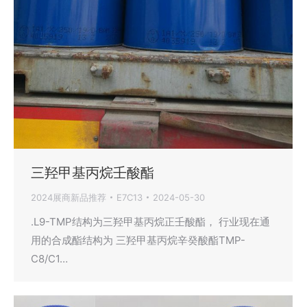
三羟甲基丙烷壬酸酯
2024展商新品推荐
E7C13
2024-05-30
.L9-TMP结构为三羟甲基丙烷正壬酸酯， 行业现在通
用的合成酯结构为 三羟甲基丙烷辛癸酸酯TMP-
C8/C1…