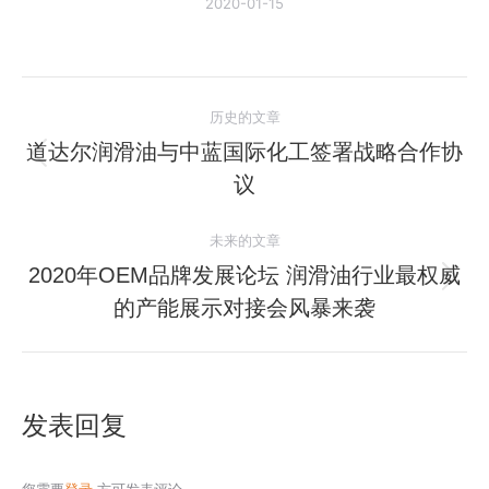
2020-01-15
文
历史的文章
章
道达尔润滑油与中蓝国际化工签署战略合作协
历
议
导
史
的
航
未来的文章
文
2020年OEM品牌发展论坛 润滑油行业最权威
章：
未
的产能展示对接会风暴来袭
来
的
文
章：
发表回复