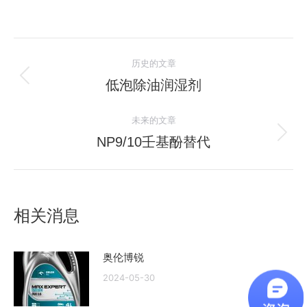
文
历史的文章
章
低泡除油润湿剂
历
史
导
未来的文章
的
航
文
NP9/10壬基酚替代
未
章：
来
的
文
相关消息
章：
奥伦博锐
2024-05-30