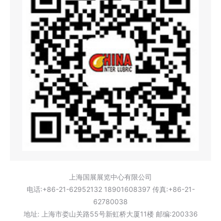
上海国展展览中心有限公司
电话:+86-21-62952132 18901608397 传真:+86-21-
62780038
地址: 上海市娄山关路55号新虹桥大厦11楼 邮编:200336