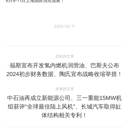
6月9-11日上海国际润滑油展！
2025-02-11
文
历史的文章
章
福斯宣布开发氢内燃机润滑油、巴斯夫公布
历
2024初步财务数据、陶氏宣布战略收缩举措！
导
史
的
航
未来的文章
文
中石油再成立新能源公司、三一重能15MW机
章：
组获评“全球最佳陆上风机”、长城汽车取得缸
未
来
体结构相关专利！
的