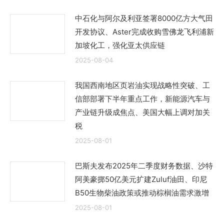
中石化与阿尔及利亚签署8000亿方大气田
开发协议、Aster完成收购雪佛龙飞利浦新
加坡化工，强化亚太供应链
2025-08-04
我国西南地区页岩油实现战略性突破、工
信部部署下半年重点工作，新能源汽车与
产业链升级成焦点、美国大幅上调对加关
税
2025-08-01
巴斯夫发布2025年二季度财务数据、沙特
阿美豪掷50亿美元扩建Zuluf油田、印尼
B50生物柴油政策或推动棕榈油需求激增
2025-08-01