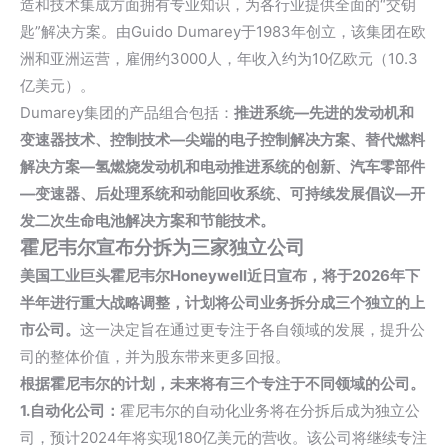
造和技术集成方面拥有专业知识，为各行业提供全面的“交钥
匙”解决方案。由Guido Dumarey于1983年创立，该集团在欧
洲和亚洲运营，雇佣约3000人，年收入约为10亿欧元（10.3
亿美元）。
Dumarey集团的产品组合包括：
推进系统—先进的发动机和
变速器技术、控制技术—尖端的电子控制解决方案、替代燃料
解决方案—氢燃烧发动机和电动推进系统的创新、汽车零部件
—变速器、后处理系统和
动能回收系统
、可持续发展倡议—开
发二次生命电池解决方案和节能技术。
霍尼韦尔宣布分拆为三家独立公司
美国工业巨头霍尼韦尔Honeywell近日宣布，将于2026年下
半年进行重大战略调整，计划将公司业务拆分成三个独立的上
市公司。
这一决定旨在通过更专注于各自领域的发展，提升公
司的整体价值，并为股东带来更多回报。
根据霍尼韦尔的计划，未来将有三个专注于不同领域的公司。
1.自动化公司：
霍尼韦尔的自动化业务将在分拆后成为独立公
司，预计2024年将实现180亿美元的营收。该公司将继续专注