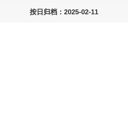
按日归档：
2025-02-11
您在这里：
阿克苏诺贝尔发布2024年财报、马石油
计划裁员、贝克休斯获得美孚大型化学
品合同！
产业要闻
caolina
2025-02-11
阿克苏诺贝尔发布2024年财报，宣布2025年经营战略
近日，阿克苏诺贝尔发布2024年财报，公司在2024
年…
中石油再成立新能源公司、三一重能
15MW机组获评“全球最佳陆上风机”、长