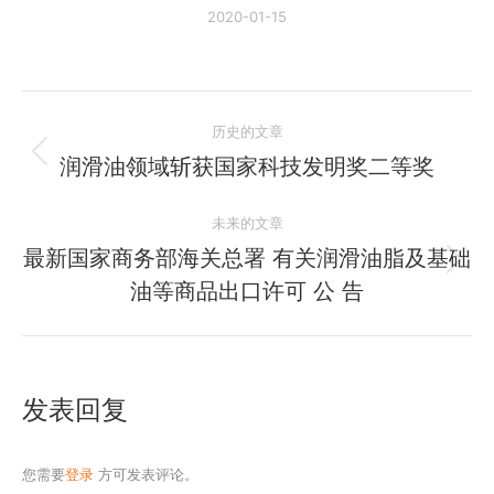
2020-01-15
文
历史的文章
章
润滑油领域斩获国家科技发明奖二等奖
历
史
导
未来的文章
的
航
文
最新国家商务部海关总署 有关润滑油脂及基础
未
章：
油等商品出口许可 公 告
来
的
文
章：
发表回复
您需要
登录
方可发表评论。