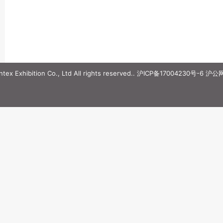
ex Exhibition Co., Ltd All rights reserved..
沪ICP备17004230号-6
沪公网安