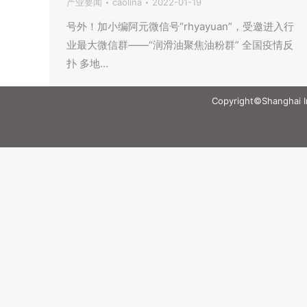
产业要闻
caolina
2022-01-19
号外！加小编阿元微信号“rhyayuan”，受邀进入行
业最大微信群——“润滑油聚焦油粉群” 全国疫情反
扑 多地…
Copyright©Shanghai Int