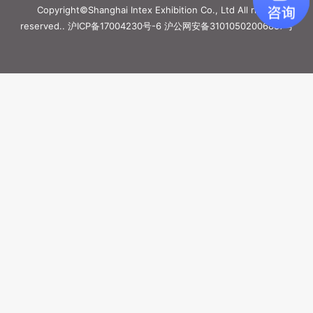
Copyright©Shanghai Intex Exhibition Co., Ltd All rights
reserved..
沪ICP备17004230号-6
沪公网安备31010502006887号