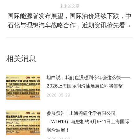
的
航
未来的文章
文
国际能源署发布展望，国际油价延续下跌，中
章：
未
石化与理想汽车战略合作，近期资讯抢先看→
来
的
文
章：
相关消息
坦白说，我们也没想到今年会这么快——
2026上海国际润滑油展展位即将售罄
2026-05-29
参展预告 | 上海尧疆化学有限公司
（W1H19）与您相约6月9-11日上海国际
润滑油展！
2026-04-09