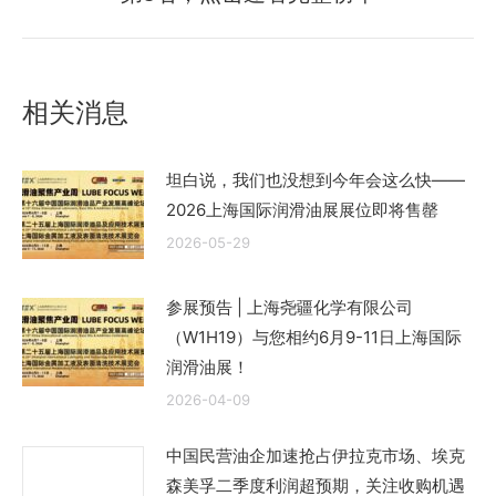
来
的
文
章：
相关消息
坦白说，我们也没想到今年会这么快——
2026上海国际润滑油展展位即将售罄
2026-05-29
参展预告 | 上海尧疆化学有限公司
（W1H19）与您相约6月9-11日上海国际
润滑油展！
2026-04-09
中国民营油企加速抢占伊拉克市场、埃克
森美孚二季度利润超预期，关注收购机遇