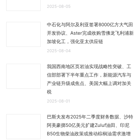
2025-08-05
中石化与阿尔及利亚签署8000亿方大气田
开发协议、Aster完成收购雪佛龙飞利浦新
加坡化工，强化亚太供应链
2025-08-04
我国西南地区页岩油实现战略性突破、工
信部部署下半年重点工作，新能源汽车与
产业链升级成焦点、美国大幅上调对加关
税
2025-08-01
巴斯夫发布2025年二季度财务数据、沙特
阿美豪掷50亿美元扩建Zuluf油田、印尼
B50生物柴油政策或推动棕榈油需求激增