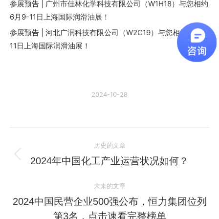
参展预告 | 广州市佳林化学科技有限公司（W1H18）与您相约
6月9-11日上海国际润滑油展！
参展预告 | 河北广润科技有限公司（W2C19）与您相约6月9-
11日上海国际润滑油展！
2024-10-28
文
历史的文章
章
2024年中国化工产业运营状况如何？
历
史
导
未来的文章
的
航
文
2024中国民营企业500强公布，恒力集团位列
未
章：
第3名，点击速看完整榜单