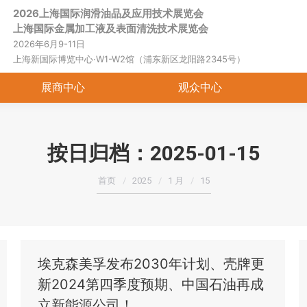
2026上海国际润滑油品及应用技术展览会
首页
关于展会
展商中心
观
上海国际金属加工液及表面清洗技术展览会
2026年6月9-11日
上海新国际博览中心·W1-W2馆（浦东新区龙阳路2345号）
展商中心
观众中心
按日归档：
2025-01-15
您在这里：
首页
2025
1 月
15
埃克森美孚发布2030年计划、壳牌更
新2024第四季度预期、中国石油再成
立新能源公司！