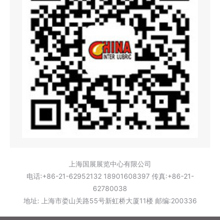
上海国展展览中心有限公司
电话:+86-21-62952132 18901608397 传真:+86-21-
62780038
地址: 上海市娄山关路55号新虹桥大厦11楼 邮编:200336