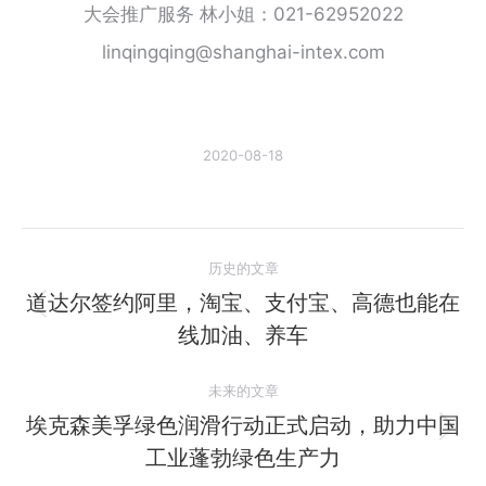
大会推广服务 林小姐：021-62952022
linqingqing@shanghai-intex.com
2020-08-18
文
历史的文章
章
道达尔签约阿里，淘宝、支付宝、高德也能在
历
线加油、养车
导
史
的
航
未来的文章
文
埃克森美孚绿色润滑行动正式启动，助力中国
章：
未
工业蓬勃绿色生产力
来