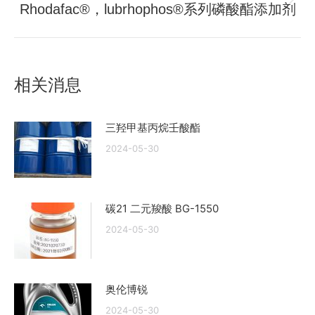
航
文
Rhodafac®，lubrhophos®系列磷酸酯添加剂
未
章：
来
的
文
相关消息
章：
三羟甲基丙烷壬酸酯
2024-05-30
碳21 二元羧酸 BG-1550
2024-05-30
奥伦博锐
2024-05-30