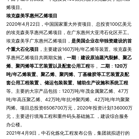
烯项目。
埃克森美孚惠州乙烯项目
2020年4月22日，中国国家重大外资项目、总投资100亿美元
的埃克森美孚惠州乙烯项目，在广东惠州大亚湾石化区开工。
埃克森美孚广东惠州乙烯项目，
是美国企业在华独资建设的首
个重大石化项目
，主要建设160万吨/年乙烯等装置。
埃克森美
孚惠州乙烯项目共两期实施，
一期
：
建设原油蒸汽裂解、聚乙
烯、聚丙烯等工艺装置以及配套公用工程
等 。
二期
：
120万
吨/年乙烯装置、聚乙烯、聚丙烯、丁基橡胶等工艺装置及配
套公用工程装置 、储运包装装置、辅助生产设施和系统工程
等。主要的大宗产品包括：120万吨/年茂金属聚乙烯、47万
吨/年高压聚乙烯、42万吨/年抗冲聚丙烯、42万吨/年均聚聚
丙烯。项目总投资6506700万元，2020年投资计划136000万
元，主要进行填海工程和重件码头基础施工 ，建设综合服务
办公楼。
2021年4月9日，中石化炼化工程发布公告，集团就拟进行的