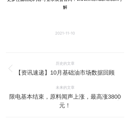
解
2021-11-10
文
历史的文章
章
【资讯速递】10月基础油市场数据回顾
历
史
导
未来的文章
的
航
文
限电基本结束，原料闻声上涨，最高涨3800
未
章：
元！
来
的
文