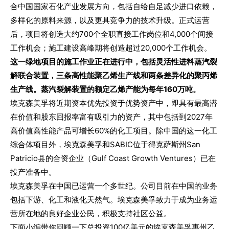
合中国国家石化产业发展方向，包括自给自足减少进口依赖，
多样化的原料来源，以及更具竞争力的技术升级。正式运营
后，项目将创造大约700个全职直接工作岗位和4,000个间接
工作机会；施工建设高峰期将创造超过20,000个工作机会。
这一绿地项目的施工作业正在进行中，包括灵活性进料蒸汽裂
解联合装置，三条高性能聚乙烯生产线和两条差异化的聚丙烯
生产线。蒸汽裂解装置的额定乙烯产能为每年160万吨。
埃克森美孚将近期资本优先投资于优势资产中，即具有最高潜
在价值和股东回报率富有吸引力的资产，其中包括到2027年
高价值高性能产品可增长60%的化工项目。除中国的这一化工
综合体项目外，埃克森美孚和SABIC位于得克萨斯州San
Patricio县的合资企业（Gulf Coast Growth Ventures）已在
投产准备中。
埃克森美孚在中国已运营一个多世纪。公司目前在中国的业务
包括下游、化工和液化天然气。埃克森美孚致力于成为业务运
营所在地的良好企业公民，积极支持社区公益。
下面小编带你回顾一下总投资100亿美元的埃克森美孚惠州乙