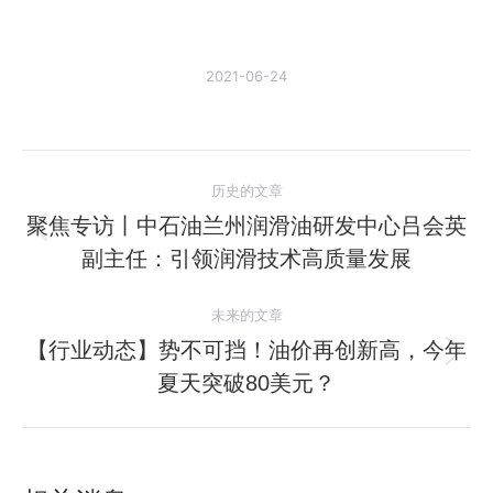
2021-06-24
文
历史的文章
章
聚焦专访丨中石油兰州润滑油研发中心吕会​英
历
副主任：引领润滑技术高质量发展
导
史
的
航
未来的文章
文
【行业动态】势不可挡！油价再创新高，今年
章：
未
夏天突破80美元？
来
的
文
章：