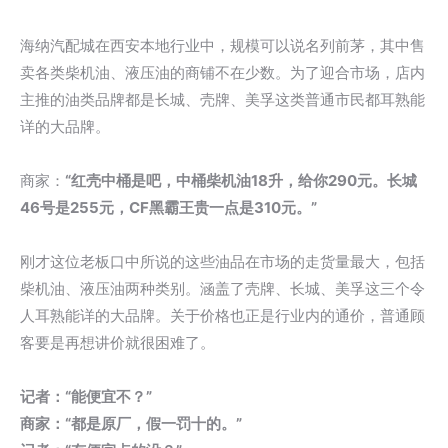
海纳汽配城在西安本地行业中，规模可以说名列前茅，其中售
卖各类柴机油、液压油的商铺不在少数。为了迎合市场，店内
主推的油类品牌都是长城、壳牌、美孚这类普通市民都耳熟能
详的大品牌。
商家：
“红壳中桶是吧，中桶柴机油18升，给你290元。长城
46号是255元，CF黑霸王贵一点是310元。”
刚才这位老板口中所说的这些油品在市场的走货量最大，包括
柴机油、液压油两种类别。涵盖了壳牌、长城、美孚这三个令
人耳熟能详的大品牌。关于价格也正是行业内的通价，普通顾
客要是再想讲价就很困难了。
记者：“能便宜不？”
商家：“都是原厂，假一罚十的。”