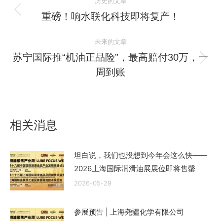
历史的文章
章
重磅！响水联化科技即将复产！
历
史
导
未来的文章
的
航
文
苏宁国际推“机油正品险”，最高赔付30万，一
未
章：
周到账
来
的
文
章：
相关消息
坦白说，我们也没想到今年会这么快——
2026上海国际润滑油展展位即将售罄
2026-05-29
参展预告 | 上海尧疆化学有限公司