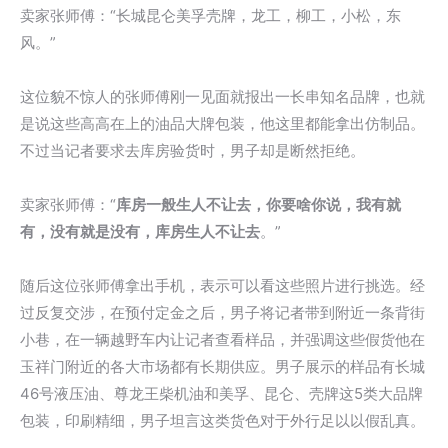
卖家张师傅：“长城昆仑美孚壳牌，龙工，柳工，小松，东
风。”
这位貌不惊人的张师傅刚一见面就报出一长串知名品牌，也就
是说这些高高在上的油品大牌包装，他这里都能拿出仿制品。
不过当记者要求去库房验货时，男子却是断然拒绝。
卖家张师傅：“
库房一般生人不让去，你要啥你说，我有就
有，没有就是没有，库房生人不让去
。”
随后这位张师傅拿出手机，表示可以看这些照片进行挑选。经
过反复交涉，在预付定金之后，男子将记者带到附近一条背街
小巷，在一辆越野车内让记者查看样品，并强调这些假货他在
玉祥门附近的各大市场都有长期供应。男子展示的样品有长城
46号液压油、尊龙王柴机油和美孚、昆仑、壳牌这5类大品牌
包装，印刷精细，男子坦言这类货色对于外行足以以假乱真。