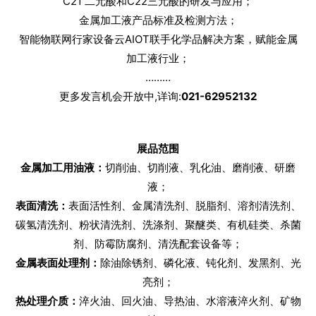
C21 二元酸和C22三元酸的研发与应用；
金属加工液产品标准及检测方法；
智能物联网行家设备云AIOT联手化学品解决方案，赋能金属
加工液行业；
………
更多发言机会开放中,详询:
021-62952132
展品范围
金属加工用油液：
切削油、切削液、乳化油、磨削液、研磨
液；
表面清洗：
表面活性剂、金属清洗剂、脱脂剂、溶剂清洗剂、
碳氢清洗剂、粉状清洗剂、洗涤剂、聚醚类、有机硅类、杀菌
剂、防霉防腐剂、清洗配套设备等；
金属表面处理剂：
除油除锈剂、磷化液、钝化剂、发黑剂、光
亮剂；
热处理介质：
淬火油、回火油、导热油、水溶液淬火剂、矿物