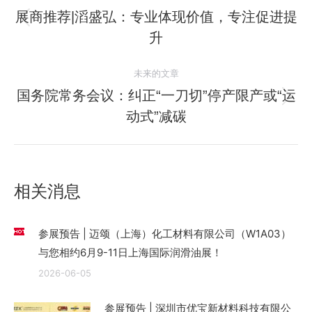
章
展商推荐|滔盛弘：专业体现价值，专注促进提
历
升
导
史
的
航
未来的文章
文
国务院常务会议：纠正“一刀切”停产限产或“运
章：
未
动式”减碳
来
的
文
章：
相关消息
参展预告 | 迈颂（上海）化工材料有限公司（W1A03）
与您相约6月9-11日上海国际润滑油展！
2026-06-05
参展预告 | 深圳市优宝新材料科技有限公