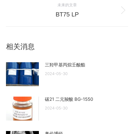
导
未来的文章
的
航
文
BT75 LP
未
章：
来
的
文
相关消息
章：
三羟甲基丙烷壬酸酯
2024-05-30
碳21 二元羧酸 BG-1550
2024-05-30
奥伦博锐