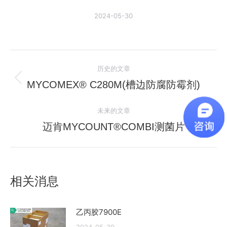
2024-05-30
文
历史的文章
章
MYCOMEX® C280M(槽边防腐防霉剂)
历
史
导
未来的文章
的
航
文
迈肯MYCOUNT®COMBI测菌片
未
章：
来
的
文
相关消息
章：
乙丙胶7900E