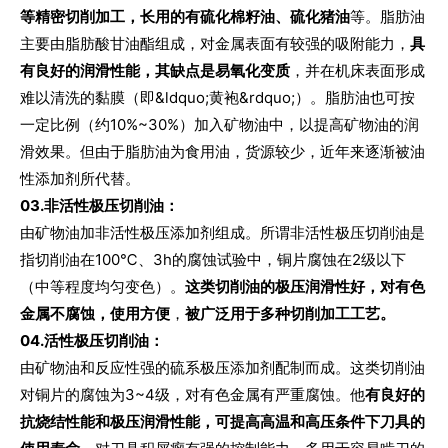
等精密切削加工，长用的有硫化棉籽油、硫化猪油
等。脂肪油
主要由脂肪酸甘油酯组成，对金属表面有较强的吸附能力，
具
有良好的润滑性能，其缺点是易氧化变质
，并在机床表面形成
难以清洗的黏膜（即&ldquo;黄袍&rdquo;）。脂肪油也可按
一定比例（约10%~30%）加入矿物油中，以提高矿物油的润
滑效果。但由于脂肪油为食用油，货源较少，近年来逐渐被油
性添加剂所代替。
0
3
.
非活性极压切削油：
由矿物油加非活性极压添加剂组成。所谓非活性极压切削油是
指切削油在100℃、3h的腐蚀试验中，铜片腐蚀在2级以下
（中等程度均匀变色）。
这类切削油的极压润滑性好，对有色
金属不腐蚀，使用方便
，
被广泛用于多种切削加工工艺。
0
4
.
活性极压切削油：
由矿物油和反应性强的硫系极压添加剂配制而成。这类切削油
对铜片的腐蚀为3~4级，对有色金属有严重腐蚀。他
有良好的
抗烧结性能和极压润滑性能，可提高高温和高压条件下刀具的