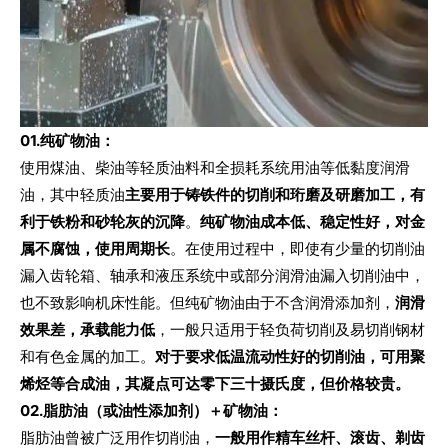
0
1
.
纯矿物油：
使用煤油、柴油等轻质油料和全损耗系统用油等低黏度润滑
油，其中轻质油
主要用于铸铁件的切削和珩磨及研磨加工，有
利于铁粉和砂轮灰的沉降
。
纯矿物油成本低、稳定性好，对金
属不腐蚀，使用周期长
。在使用过程中，即使有少量的切削油
漏入齿轮箱、轴承和液压系统中或部分润滑油漏入切削油中，
也不致影响机床性能。但纯矿物油由于不含润滑添加剂，
润滑
效果差，承载能力低
，一般只适用于轻负荷切削及易切削钢材
和有色金属的加工。
对于要求低温流动性好的切削油，可用聚
烯烃等合成油，其凝点可达零下三十摄氏度，但价格较贵。
0
2
.
脂肪油（或油性添加剂）＋矿物
油：
脂肪油曾被广泛用作切削油，
一般用作精车丝杆、滚齿、剃齿