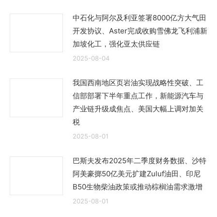
中石化与阿尔及利亚签署8000亿方大气田
开发协议、Aster完成收购雪佛龙飞利浦新
加坡化工，强化亚太供应链
2025-08-04
我国西南地区页岩油实现战略性突破、工
信部部署下半年重点工作，新能源汽车与
产业链升级成焦点、美国大幅上调对加关
税
2025-08-01
巴斯夫发布2025年二季度财务数据、沙特
阿美豪掷50亿美元扩建Zuluf油田、印尼
B50生物柴油政策或推动棕榈油需求激增
2025-08-01