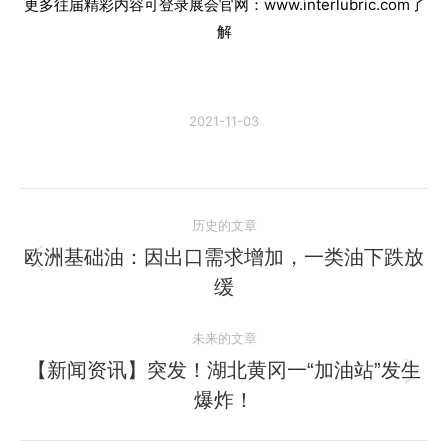
更多往届精彩内容可登录展会官网：www.interlubric.com了
解
2021-11-03
文
历史的文章
章
欧洲基础油：因出口需求增加，一类油下跌放
历
缓
导
史
的
航
未来的文章
文
【新闻资讯】突发！湖北黄冈一“加油站”发生
章：
未
爆炸！
来
的