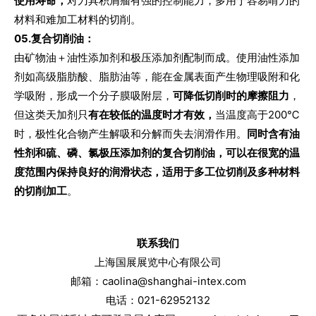
使用寿命，
对刀具积屑瘤有强的控制能力，多用于容易啃刀的
材料和难加工材料的切削。
0
5
.
复合切削油：
由矿物油＋油性添加剂和极压添加剂配制而成。使用油性添加
剂如高级脂肪酸、脂肪油等，能在金属表面产生物理吸附和化
学吸附，形成一个分子膜吸附层，
可降低切削时的摩擦阻力
，
但这类天加剂只
有在较低的温度时才有效，
当温度高于200℃
时，极性化合物产生解吸和分解而失去润滑作用。
同时含有油
性剂和硫、磷、氯极压添加剂的复合切削油，可以在很宽的温
度范围内保持良好的润滑状态，适用于多工位切削及多种材料
的切削加工
。
联系我们
上海国展展览中心有限公司
邮箱：caolina@shanghai-intex.com
电话：021-62952132