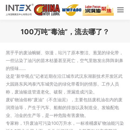
100万吨“毒油”，流去哪了？
您在这里：
黑乎乎的废油蜿蜒、弥漫，玷污了原本整洁、葱茏的绿化带，
一些沾染了油污的苗木枯萎甚至死亡，空气里散发出阵阵刺鼻
的怪味……
这是“新华视点”记者近期在沿江城市武汉东湖新技术开发区武
大园路东风鸿泰汽车城旁边的绿化带看到的情形。工作人员
称，废油输送管道老化、破裂，泄漏造成污染。
废矿物油俗称“废油”（不含油泥），主要包括废机油在内的废
润滑油等，产生于汽车、船舶的排放以及制造业、发输配电
业、冶金的生产等，是一种危险有害废物。
专家称，1升废油可污染100万升水，一标准桶废矿物油能污染