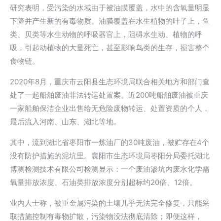
研究表明，受污染的水域由于被油膜覆盖，水中的含氧量明显
下降并产生新的有毒物质。油膜覆盖在水生植物的叶子上，鱼
类、贝类等水生动物的呼吸器官上，阻碍水生动、植物的呼
吸，引起动植物的大量死亡，甚至影响鸟类的生存，损害整个
食物链。
2020年8月，重庆市云阳县生态环境局联合相关地方和部门查
处了一起船舶废油非法转运处置案。近200吨船舶废油被重庆
一家船舶保洁企业出售给无危险废物转运、处置资质的个人，
最后流入河南、山东、湖北等地。
其中，流到湖北省枣阳市一炼油厂的30吨废油，被贮存在4个
没有防护措施的泥坑里。襄阳市生态环境局枣阳分局委托湖北
博测检测技术有限公司检测显示：一个废油渗坑内废水化学需
氧量排放浓度、石油类排放浓度分别超标约20倍、12倍。
业内人士称，被重金属污染的土壤几乎无法完全修复，只能采
取措施控制有毒物扩散，污染物没法彻底清除；即便这样，