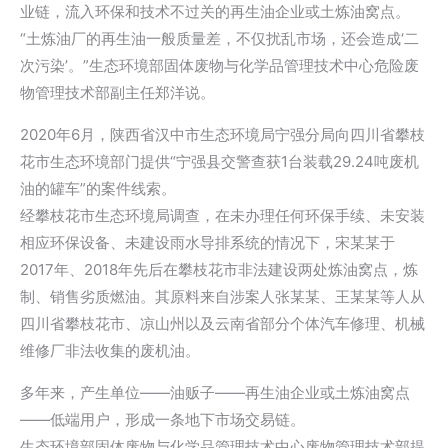
业链，流入环保和技术不过关的再生油企业或土炼油窝点。
“土炼油厂的再生油一般质量差，不仅扰乱市场，还会造成‘二
次污染’。”生态环境部固体废物与化学品管理技术中心危险废
物管理技术部副主任郑洋说。
2020年6月，陕西省汉中市生态环境局宁强分局向四川省攀枝
花市生态环境部门提供“宁强县交警查获1台装载29.24吨废机
油的罐车”的案件线索。
经攀枝花市生态环境局调查，在未办理任何环保手续、未安装
相应环保设备、未建设雨水导排系统的情况下，宋某某于
2017年、2018年先后在攀枝花市非法建设两处炼油窝点，炼
制、销售劣质燃油。其原料来自涉案人张某某、王某某等人从
四川省攀枝花市、凉山州以及云南省部分个体汽车修理、机械
维修厂非法收集的废机油。
多年来，产生单位——油贩子——再生油企业或土炼油窝点
——低端用户，形成一条地下市场交易链。
生态环境部固体废物与化学品管理技术中心废物管理技术部提