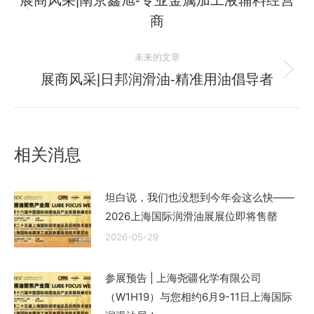
历
商
导
史
的
航
未来的文章
文
展商风采|日邦润滑油-精准用油倡导者
未
章：
来
的
文
相关消息
章：
坦白说，我们也没想到今年会这么快——
2026上海国际润滑油展展位即将售罄
2026-05-29
参展预告 | 上海尧疆化学有限公司
（W1H19）与您相约6月9-11日上海国际