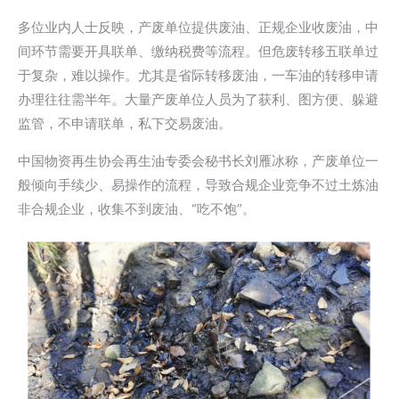
多位业内人士反映，产废单位提供废油、正规企业收废油，中
间环节需要开具联单、缴纳税费等流程。但危废转移五联单过
于复杂，难以操作。尤其是省际转移废油，一车油的转移申请
办理往往需半年。大量产废单位人员为了获利、图方便、躲避
监管，不申请联单，私下交易废油。
中国物资再生协会再生油专委会秘书长刘雁冰称，产废单位一
般倾向手续少、易操作的流程，导致合规企业竞争不过土炼油
非合规企业，收集不到废油、“吃不饱”。