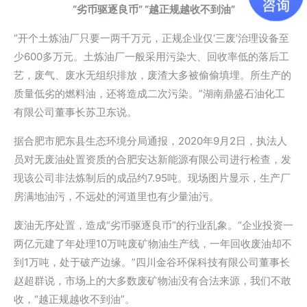
“劣币驱逐良币” “越正规越收不到油”
“开个土炼油厂只要一两千万元，正规企业仅‘三废’治理设备至
少600多万元。土炼油厂一般采用污染大、回收率低的落后工
艺，废气、废水无组织排放，废渣大多被偷偷填埋。所生产的
质量低劣的燃料油，还将造成二次污染。”湖南鼎盛石油化工
有限公司董事长苏卫东说。
据合肥市肥东县生态环境分局通报，2020年9月2日，执法人
员对无废油处置资质的合肥安达新能源有限公司进行检查，发
现该公司非法炼制后的成品约7.95吨。现场图片显示，生产厂
房满地油污，不远处的河道里也有少量油污。
废油无序处置，造成“劣币驱逐良币”的行业乱象。“企业投资一
两亿元建了年处理10万吨废矿物油生产线，一年回收废油却不
到1万吨，处于破产边缘。”四川金谷环保科技有限公司董事长
赵超群说，市场上的大多数废矿物油没有合法来源，我们不敢
收，“越正规越收不到油”。