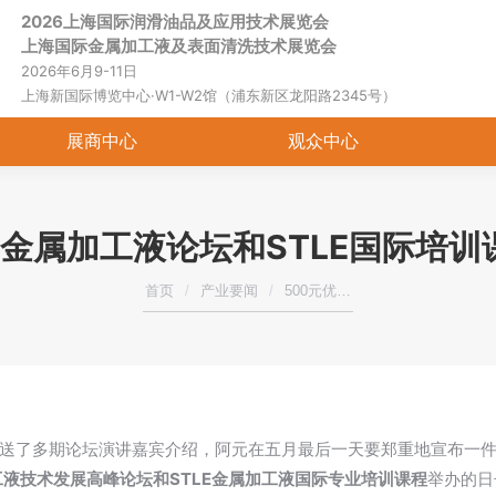
2026上海国际润滑油品及应用技术展览会
上海国际金属加工液及表面清洗技术展览会
2026年6月9-11日
上海新国际博览中心·W1-W2馆（浦东新区龙阳路2345号）
展商中心
观众中心
8年金属加工液论坛和STLE国际培
您在这里：
首页
产业要闻
500元优…
送了多期论坛演讲嘉宾介绍，阿元在五月最后一天要郑重地宣布一
工液技术发展高峰论坛和
STLE金属加工液国际专业培训课程
举办的日