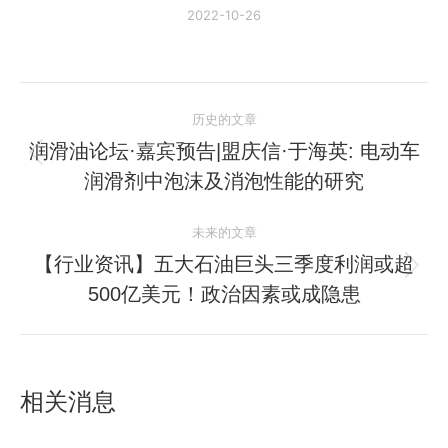
2022-10-26
文
历史的文章
章
润滑油论坛·嘉宾预告|盟庆信·于海英: 电动车
历
润滑剂中泡沫及消泡性能的研究
导
史
的
航
未来的文章
文
【行业资讯】五大石油巨头三季度利润或超
章：
未
500亿美元！政治因素或成隐患
来
的
文
章：
相关消息