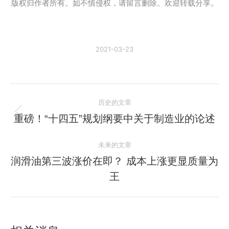
版权归作者所有。如不慎侵权，请留言删除。欢迎转载分享。
2021-03-23
文
历史的文章
章
重磅！“十四五”规划纲要中关于制造业的论述
历
史
导
未来的文章
的
航
文
润滑油第三波涨价在即？ 成本上涨更显质量为
未
章：
王
来
的
文
章：