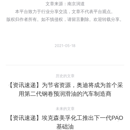
文章来源：南京润道
本平台致力于行业分享交流，文章不代表平台观点。
版权归作者所有。如不慎侵权，请留言删除。欢迎转载分享。
2021-05-18
文
历史的文章
章
【资讯速递】为节省资源，奥迪将成为首个采
历
用第二代钢卷预润滑油的汽车制造商
导
史
的
航
未来的文章
文
【资讯速递】埃克森美孚化工推出下一代PAO
章：
未
基础油
来