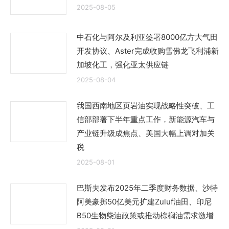
2025-08-05
中石化与阿尔及利亚签署8000亿方大气田
开发协议、Aster完成收购雪佛龙飞利浦新
加坡化工，强化亚太供应链
2025-08-04
我国西南地区页岩油实现战略性突破、工
信部部署下半年重点工作，新能源汽车与
产业链升级成焦点、美国大幅上调对加关
税
2025-08-01
巴斯夫发布2025年二季度财务数据、沙特
阿美豪掷50亿美元扩建Zuluf油田、印尼
B50生物柴油政策或推动棕榈油需求激增