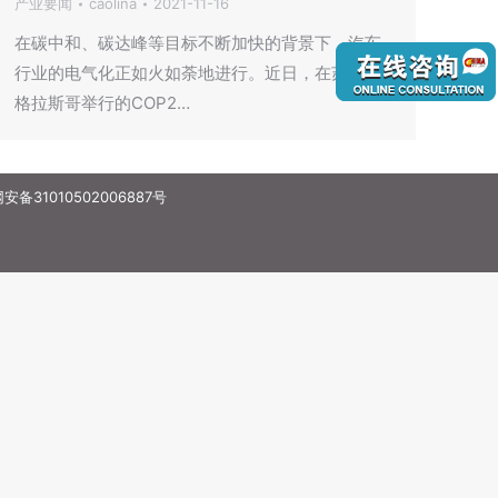
产业要闻
caolina
2021-11-16
在碳中和、碳达峰等目标不断加快的背景下，汽车
行业的电气化正如火如荼地进行。近日，在苏格兰
格拉斯哥举行的COP2…
备31010502006887号