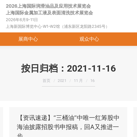
2026上海国际润滑油品及应用技术展览会
首页
关于展会
展商中心
观
上海国际金属加工液及表面清洗技术展览会
2026年6月9-11日
上海新国际博览中心·W1-W2馆（浦东新区龙阳路2345号）
展商中心
观众中心
按日归档：
2021-11-16
您在这里：
首页
2021
11 月
16
【资讯速递】“三桶油”中唯一红筹股中
海油披露招股书申报稿，回A又推进一
步