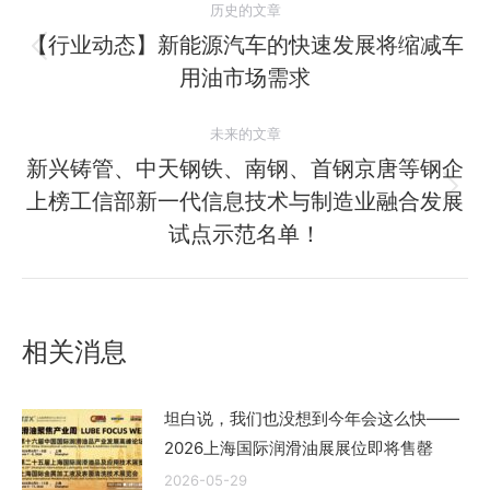
历史的文章
章
【行业动态】新能源汽车的快速发展将缩减车
历
用油市场需求
导
史
的
航
未来的文章
文
新兴铸管、中天钢铁、南钢、首钢京唐等钢企
章：
上榜工信部新一代信息技术与制造业融合发展
未
来
试点示范名单！
的
文
章：
相关消息
坦白说，我们也没想到今年会这么快——
2026上海国际润滑油展展位即将售罄
2026-05-29