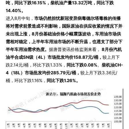
吨，同比下跌16.15%，柴机油产量13.32万吨，同比下跌
14.40%。
进入8月中旬，
市场仍然担忧新冠变异病毒德尔塔毒株的传播
将对需求前景造成不利影响，国际原油在供应收紧的情况下并
未出现上涨，8月份基础油价格小幅震荡波动，车用油市场供
需相对稳定，上半年车用油市场的不断升温，也透支了部分下
半年车用油需求热度。
据唐普资讯价格监测来看，
8月份汽机
油半合成SN级（4L）市场批发均价158.87元/桶，
较上月下
跌2.14元/桶，环比下跌1.33%，
同比下跌0.08%
。
柴机油CH-
4（18L）市场批发均价285.79元/桶，
较上月下跌3.36元/
桶，环比下跌1.16%，
同比下跌1.26%。