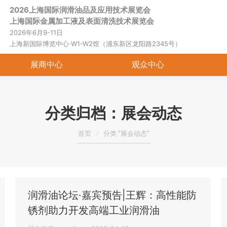
2026上海国际润滑油品及应用技术展览会
首页
关于展会
展商中心
观
上海国际金属加工液及表面清洗技术展览会
2026年6月9-11日
上海新国际博览中心·W1-W2馆（浦东新区龙阳路2345号）
展商中心
观众中心
分类归档：
展会动态
您在这里：
首页
分类 "展会动态"
润滑油论坛·嘉宾预告|王辉：高性能防
锈剂助力开发高端工业润滑油