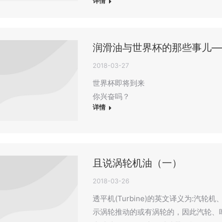
详情
润滑油与世界杯的那些事儿—
2018-03-27
世界杯即将到来
你兴奋吗？
详情
且说涡轮机油（一）
2018-03-26
透平机(Turbine)的英文译义为:汽轮机
示涡轮推动的或有涡轮的，因此汽轮、