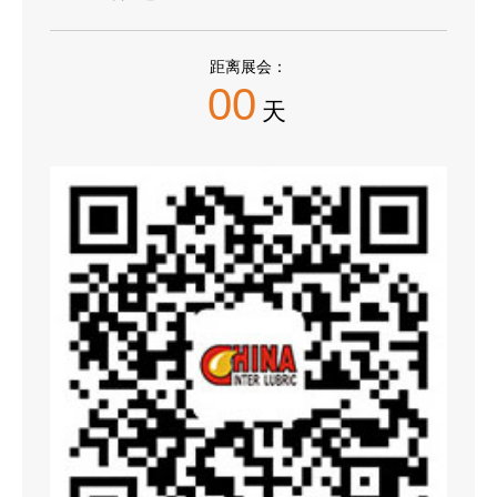
距离展会：
00
天