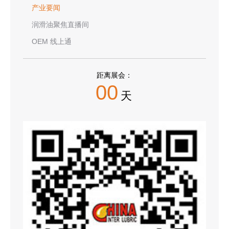
产业要闻
润滑油聚焦直播间
OEM 线上通
距离展会：
00
天